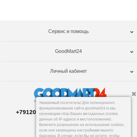
Сервис и помощь
GoodMart24
Личный кабинет
Уважаемый посетитель! Для полноценного
функционирования сайта goodmart24.ru мы
+79120359762, +79120359761 MAX,TG
производим сбор Ваших метаданных (cookie,
Склад в
Екатеринбург
е
данные об IP-адресе и местоположении).
Пн-Пт: 10-19, Сб, Вс: вых.
Включите разрешение на использоание cookies,
info@goodmart24.ru
если они запрещены настройками вашего
браузера. В случае, если Вы не хотите, чтобы