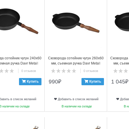
да сотейник чугун 240х60
Сковорода сотейник чугун 260х60
Сковорода 
емная ручка Davr Metall
мм, съемная ручка Davr Metall
мм, съемн
0 отзывов
0 отзывов
990
₽
1 045
₽
Купить
Купить
бавить в список желаний
Добавить в список желаний
Добав
В наличии на складе
В наличии на складе
В н
6