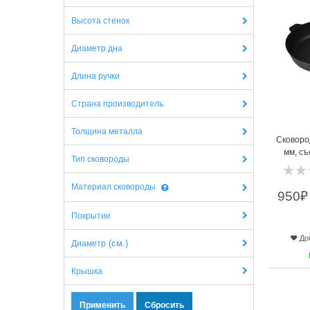
Высота стенок
Диаметр дна
Длина ручки
Страна производитель
Толщина металла
Сковоро
мм, съ
Тип сковороды
Материал сковороды
950
₽
Покрытие
До
(см.)
Диаметр
Крышка
5