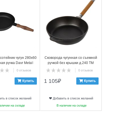
сотейник чугун 280х60
Сковорода чугунная со съемной
ая ручка Davr Metall
ручкой без крышки д.240 ТМ
ГАРДАРИКА, 0324
0 отзывов
0 отзывов
1 105
₽
Купить
Купить
ить в список желаний
Добавить в список желаний
аличии на складе
В наличии на складе