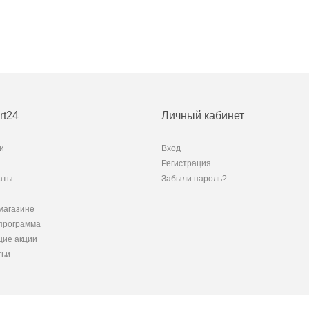
rt24
Личный кабинет
и
Вход
Регистрация
аты
Забыли пароль?
магазине
программа
ие акции
тьи