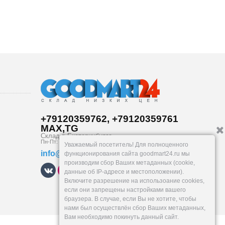
+79120359762, +79120359761
MAX,TG
Склад в
Екатеринбург
е
Пн-Пт: 10-19, Сб, Вс: вых.
Уважаемый посетитель! Для полноценного
info@goodmart24.ru
функционирования сайта goodmart24.ru мы
производим сбор Ваших метаданных (cookie,
данные об IP-адресе и местоположении).
Включите разрешение на использоание cookies,
если они запрещены настройками вашего
браузера. В случае, если Вы не хотите, чтобы
нами был осуществлён сбор Ваших метаданных,
Вам необходимо покинуть данный сайт.