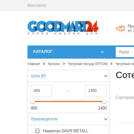
Ваш город:
Пр
от 
КАТАЛОГ
Главная
Каталог
Чугунная посуда ОПТОМ
Чугунные с
Сот
(₽)
Цена
-
Сортирова
900
1400
Производители
1
Наманган DAVR METALL