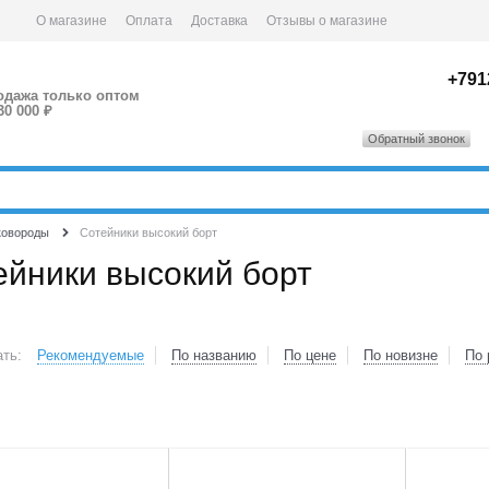
О магазине
Оплата
Доставка
Отзывы о магазине
+791
одажа только оптом
30 000 ₽
Обратный звонок
ковороды
Сотейники высокий борт
ейники высокий борт
ть:
Рекомендуемые
По названию
По цене
По новизне
По 
2
3