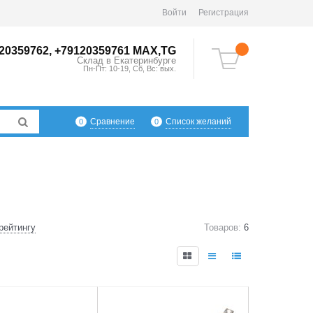
Войти
Регистрация
20359762, +79120359761 MAX,TG
Склад в
Екатеринбург
е
Пн-Пт: 10-19, Сб, Вс: вых.
Сравнение
Список желаний
0
0
рейтингу
Товаров:
6
4