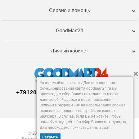
Сервис и помощь
GoodMart24
Личный кабинет
Уважаемый посетитель! Для полноценного
функционирования сайта goodmart24.ru мы
+79120359762, +79120359761 MAX,TG
производим сбор Ваших метаданных (cookie,
Склад в
Екатеринбург
е
данные об IP-адресе и местоположении).
Пн-Пт: 10-19, Сб, Вс: вых.
Включите разрешение на использоание cookies,
info@goodmart24.ru
если они запрещены настройками вашего
браузера. В случае, если Вы не хотите, чтобы
нами был осуществлён сбор Ваших метаданных,
Вам необходимо покинуть данный сайт.
© 2026, GoodMart24.ru — Склад низких цен.
Закрыть